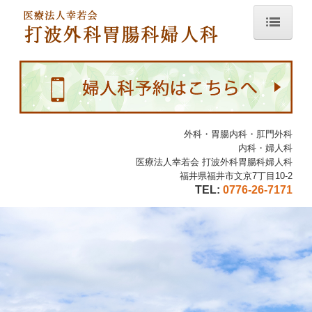
ホーム
医師紹介
診療のご案内
外科・胃腸内科・肛門外科
内科・婦人科
初診の方へ
医療法人幸若会 打波外科胃腸科婦人科
福井県福井市文京7丁目10-2
施設・設備のご案内
TEL:
0776-26-7171
Q&A事例
交通案内
採用情報